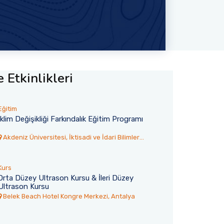
 Etkinlikleri
Eğitim
İklim Değişikliği Farkındalık Eğitim Programı
Akdeniz Üniversitesi, İktisadi ve İdari Bilimler
Fakültesi Toplantı Salonu
Kurs
Orta Düzey Ultrason Kursu & İleri Düzey
Ultrason Kursu
6
30 Temmuz 2026
Belek Beach Hotel Kongre Merkezi, Antalya
rsitesi’nden
Akdeniz TÖMER’den 77 Ulus
Yangına İtfaiye
Öğrenci Mezun Oldu