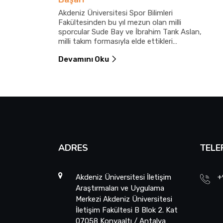
Akdeniz Üniversitesi Spor Bilimleri
Fakültesinden bu yıl mezun olan milli
sporcular Sude Bay ve İbrahim Tarık Aslan,
milli takım formasıyla elde ettikleri
uluslararası derecelerle üniversitelerine ve
Devamını Oku
Türkiye’ye gurur yaşattı.
ADRES
TELE
Akdeniz Üniversitesi İletişim
+
Araştırmaları ve Uygulama
Merkezi Akdeniz Üniversitesi
İletişim Fakültesi B Blok 2. Kat
07058 Konyaaltı / Antalya